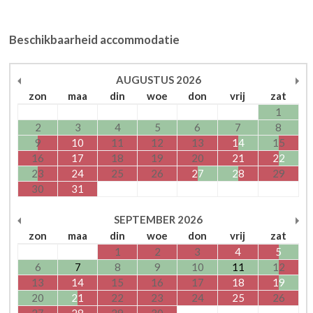
Beschikbaarheid accommodatie
AUGUSTUS
2026
zon
maa
din
woe
don
vrij
zat
1
2
3
4
5
6
7
8
9
10
11
12
13
14
15
16
17
18
19
20
21
22
23
24
25
26
27
28
29
30
31
SEPTEMBER
2026
zon
maa
din
woe
don
vrij
zat
1
2
3
4
5
6
7
8
9
10
11
12
13
14
15
16
17
18
19
20
21
22
23
24
25
26
27
28
29
30