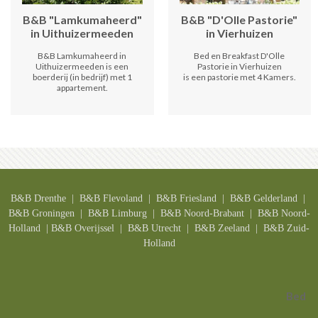
B&B "Lamkumaheerd"
B&B "D'Olle Pastorie"
in Uithuizermeeden
in Vierhuizen
B&B Lamkumaheerd in
Bed en Breakfast D'Olle
Uithuizermeeden is een
Pastorie in Vierhuizen
boerderij (in bedrijf) met 1
is een pastorie met 4 Kamers.
appartement.
B&B Drenthe
| B&B F
levoland
| B&B F
riesland
| B&B G
elderland
|
B&B G
roningen
| B&B L
imburg
| B&B N
oord-Brabant
| B&B N
oord-
Holland
| B&B O
verijssel
| B&B U
trecht
| B&B
Zeeland
| B&B Z
uid-
Holland
Bed an