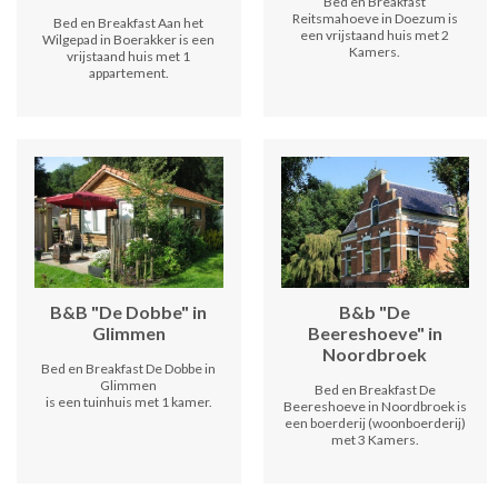
Bed en Breakfast
Reitsmahoeve in Doezum is
Bed en Breakfast Aan het
een vrijstaand huis met 2
Wilgepad in Boerakker is een
Kamers.
vrijstaand huis met 1
appartement.
B&B "De Dobbe" in
B&b "De
Glimmen
Beereshoeve" in
Noordbroek
Bed en Breakfast De Dobbe in
Glimmen
Bed en Breakfast De
is een tuinhuis met 1 kamer.
Beereshoeve in Noordbroek is
een boerderij (woonboerderij)
met 3 Kamers.