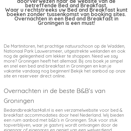
doorverwezen naar de website van de
betreffende Bed and Breakfast.
Waar u rechtstreeks uw Bed and Breakfast kunt
boeken zonder tussenkomst van booking sites.
Overnachten in een Bed and Breakfast in
Groningen is een must!
De Martinitoren, het prachtige natuurschoon op de Wadden,
Nationaal Park Lauwersmeer, uitgestrekte weilanden en ook
nog de gelegenheid om lekker te shoppen. Need we say
more? Groningen heeft het allemaal. Bij ons boek je simpel
en snel een bed and breakfast in Groningen en kan je
vakantie vandaag nog beginnen! Bekijk het aanbod op onze
site en reserveer direct online.
Overnachten in de beste B&B’s van
Groningen
Bedandbreakfast4all.nl is een verzamelwebsite voor bed &
breakfast accommodaties door heel Nederland. Wij bieden
een ruim aanbod met b&b’s in Groningen. Stuk voor stuk
topverblijven, waar je gastvrij wordt ontvangen door de
eigenaar of eigenares en geniet van een welverdiend