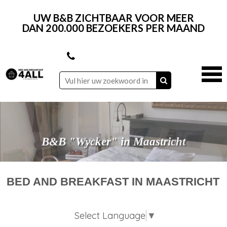
UW B&B ZICHTBAAR VOOR MEER
DAN 200.000 BEZOEKERS PER MAAND
B&B "Piekel's" in Maastricht
B&B "Wycker" in Maastricht
B&B Ellen in Maastricht
B&B Be41 Maastricht
BED AND BREAKFAST IN MAASTRICHT
Select Language
▼