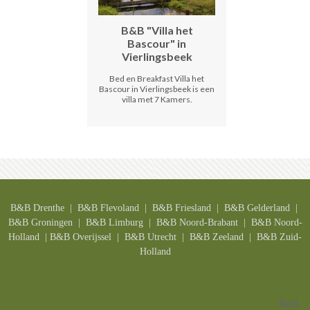
B&B "Villa het
Bascour" in
Vierlingsbeek
Bed en Breakfast Villa het
Bascour in Vierlingsbeek is een
villa met 7 Kamers.
B&B Drenthe
| B&B F
levoland
| B&B F
riesland
| B&B G
elderland
|
B&B G
roningen
| B&B L
imburg
| B&B N
oord-Brabant
| B&B N
oord-
Holland
| B&B O
verijssel
| B&B U
trecht
| B&B
Zeeland
| B&B Z
uid-
Holland
Bed an