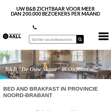
UW B&B ZICHTBAAR VOOR MEER
DAN 200.000 BEZOEKERS PER MAAND
B&B "De Ouw Skuur" in Oirschot
B&B "In de Hei" in Mariahout
B&B "Villa het Bascour" in Vierlingsbeek
B&B "De Kempse Hoeve" in Boxtel
BED AND BRAKFAST IN PROVINCIE
NOORD-BRABANT