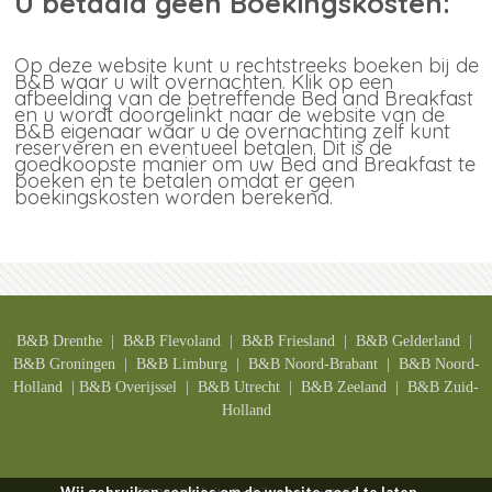
U betaald geen Boekingskosten:
Op deze website kunt u rechtstreeks boeken bij de
B&B waar u wilt overnachten. Klik op een
afbeelding van de betreffende Bed and Breakfast
en u wordt doorgelinkt naar de website van de
B&B eigenaar waar u de overnachting zelf kunt
reserveren en eventueel betalen. Dit is de
goedkoopste manier om uw Bed and Breakfast te
boeken en te betalen omdat er geen
boekingskosten worden berekend.
B&B Drenthe
| B&B F
levoland
| B&B F
riesland
| B&B G
elderland
|
B&B G
roningen
| B&B L
imburg
| B&B N
oord-Brabant
| B&B N
oord-
Holland
| B&B O
verijssel
| B&B U
trecht
| B&B
Zeeland
| B&B Z
uid-
Holland