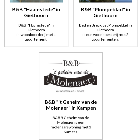
B&B "Haamstede" in
B&B "Plompeblad" in
Giethoorn
Giethoorn
B&B "Haamstede" in
Bed en Breakfast Plompeblad in
Giethoorn
Giethoorn
is woonboerderij met 1
is een woonboerderij met 2
appartement.
appartementen.
B&B "'t Geheim van de
Molenaer" in Kampen
B&B 't Geheim van de
Molenaer is een
molenaarswoning met 3
Kamers.