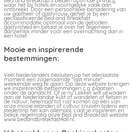
Bed and Breakfast's bieden optimale privacy,
waar het bij hotels en soortgelijke vaak aan
ontbreekt. Door een persoonlijke benadering van
uw gastheer of gastvrouw, geniet je bij een
geclassificeerde Bed and Breakfast
accommodatie optimaal van de geboden
gastvrijheid en betaal je over het algemeen
aanzienlijk minder voor een overnachting dan in
een hotel.
Mooie en inspirerende
bestemmingen:
Veel Nederlanders besluiten op het allerlaatste
moment een zogenaamde "last minute"
weekendje weg te gaan. Op deze website brengen
we inspirerende bestemmingen c.q. plaatsen
onder de aandacht. Of je nu Lekker wilt uitwaaien
aan de Nederlandse kust of wandelen of fietsen in
de natuur, helemaal tot rust komen op één van
onze mooie eilanden of cultuur snuiven tijdens een
stedentrip het kan allemaal. Laat je inspireren en
bekijk regelmatig onze Bed and Breakfast website
www.bedandbreakfast4all.nl.