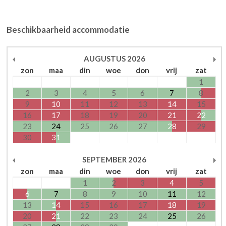
Beschikbaarheid accommodatie
AUGUSTUS
2026
zon
maa
din
woe
don
vrij
zat
1
2
3
4
5
6
7
8
9
10
11
12
13
14
15
16
17
18
19
20
21
22
23
24
25
26
27
28
29
30
31
SEPTEMBER
2026
zon
maa
din
woe
don
vrij
zat
1
2
3
4
5
6
7
8
9
10
11
12
13
14
15
16
17
18
19
20
21
22
23
24
25
26