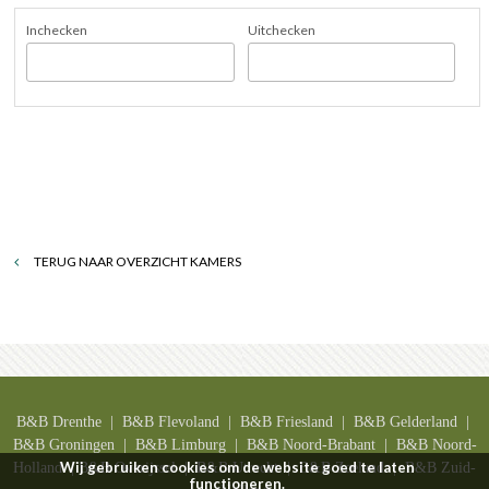
Inchecken
Uitchecken
TERUG NAAR OVERZICHT KAMERS
B&B Drenthe
| B&B F
levoland
| B&B F
riesland
| B&B G
elderland
|
B&B G
roningen
| B&B L
imburg
| B&B N
oord-Brabant
| B&B N
oord-
Wij gebruiken cookies om de website goed te laten
Holland
| B&B O
verijssel
| B&B U
trecht
| B&B
Zeeland
| B&B Z
uid-
functioneren.