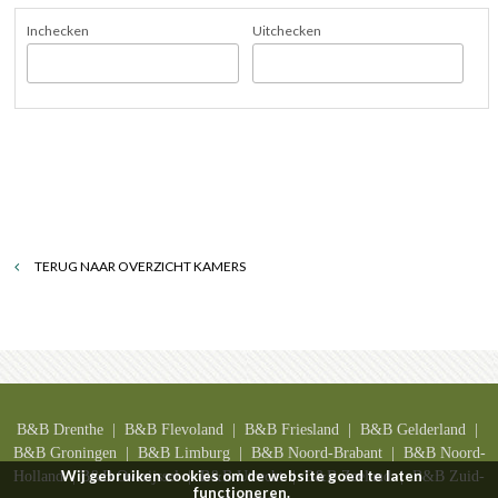
Inchecken
Uitchecken
TERUG NAAR OVERZICHT KAMERS
B&B Drenthe
| B&B F
levoland
| B&B F
riesland
| B&B G
elderland
|
B&B G
roningen
| B&B L
imburg
| B&B N
oord-Brabant
| B&B N
oord-
Wij gebruiken cookies om de website goed te laten
Holland
| B&B O
verijssel
| B&B U
trecht
| B&B
Zeeland
| B&B Z
uid-
functioneren.