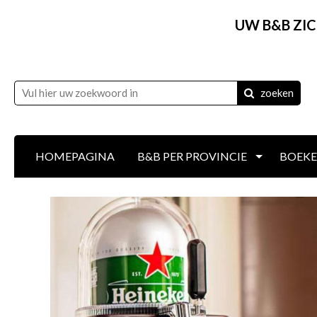
UW B&B ZI
zoeken
HOMEPAGINA
B&B PER PROVINCIE
BOEKEN