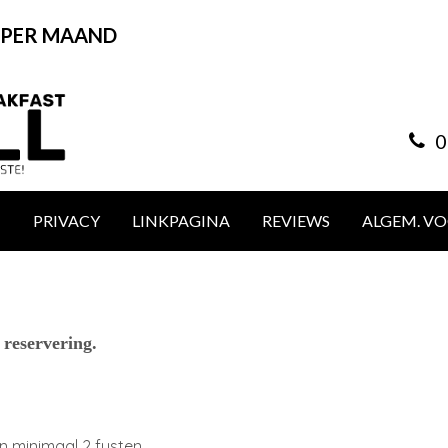
 PER MAAND
0
T
PRIVACY
LINKPAGINA
REVIEWS
ALGEM. V
reservering.
!
n minimaal 2 fusten.