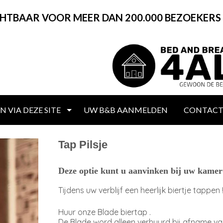
CHTBAAR VOOR MEER DAN 200.000 BEZOEKERS
 VIA DEZE SITE
UW B&B AANMELDEN
CONTAC
Tap Pilsje
Deze optie kunt u aanvinken bij uw kamer 
Tijdens uw verblijf een heerlijk biertje tappen 
Huur onze Blade biertap .
De Blade word alleen verhuurd bij afname va