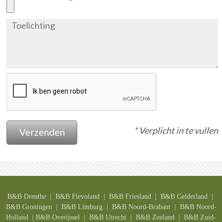
* Verplicht in te vullen
Verzenden
B&B Drenthe
| B&B F
levoland
| B&B F
riesland
| B&B G
elderland
|
B&B G
roningen
| B&B L
imburg
| B&B N
oord-Brabant
| B&B N
oord-
Holland
| B&B O
verijssel
| B&B U
trecht
| B&B
Zeeland
| B&B Z
uid-